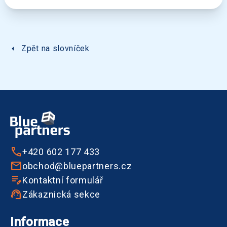
arrow_left
Zpět na slovníček
+420 602 177 433
obchod@bluepartners.cz
Kontaktní formulář
Zákaznická sekce
Informace