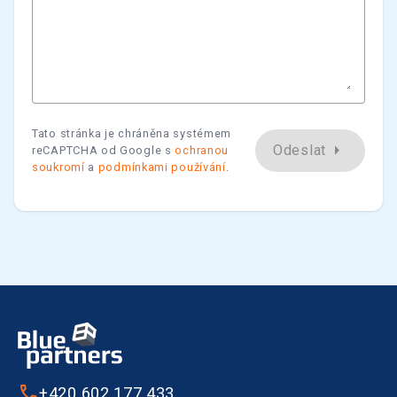
Tato stránka je chráněna systémem
arrow_right
Odeslat
reCAPTCHA od Google s
ochranou
soukromí
a
podmínkami používání
.
+420 602 177 433