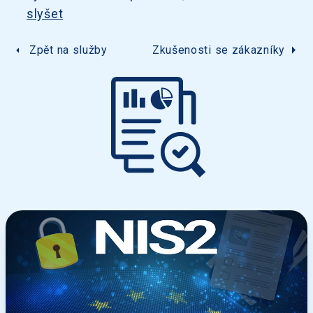
slyšet
arrow_right
arrow_left
Zpět na služby
Zkušenosti se zákazníky