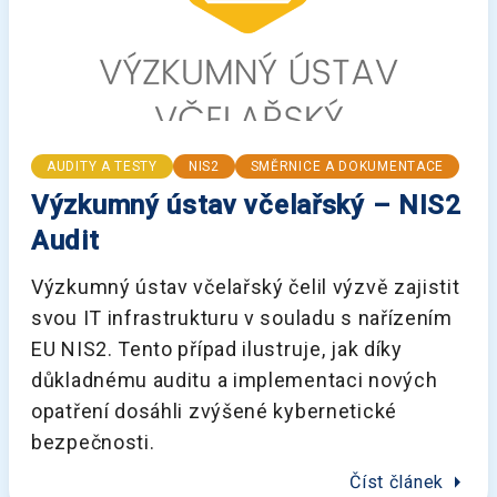
AUDITY A TESTY
NIS2
SMĚRNICE A DOKUMENTACE
Výzkumný ústav včelařský – NIS2
Audit
Výzkumný ústav včelařský čelil výzvě zajistit
svou IT infrastrukturu v souladu s nařízením
EU NIS2. Tento případ ilustruje, jak díky
důkladnému auditu a implementaci nových
opatření dosáhli zvýšené kybernetické
bezpečnosti.
arrow_right
Číst článek