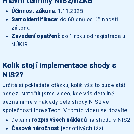
Hlavní termíny NIS2/nZKB
Účinnost zákona
: 1.11.2025
Samoidentifikace
: do 60 dnů od účinnosti
zákona
Zavedení opatření
: do 1 roku od registrace u
NÚKIB
Kolik stojí implementace shody s
NIS2?
Určitě si pokládáte otázku, kolik vás to bude stát
peněz. Natočili jsme video, kde vás detailně
seznámíme s náklady celé shody NIS2 ve
společnosti InovaTech. V tomto videu se dozvíte:
Detailní
rozpis všech nákladů
na shodu s NIS2
Časová náročnost
jednotlivých fází