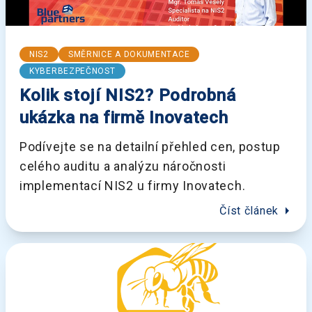
NIS2
SMĚRNICE A DOKUMENTACE
KYBERBEZPEČNOST
Kolik stojí NIS2? Podrobná
ukázka na firmě Inovatech
Podívejte se na detailní přehled cen, postup
celého auditu a analýzu náročnosti
implementací NIS2 u firmy Inovatech.
arrow_right
Číst článek