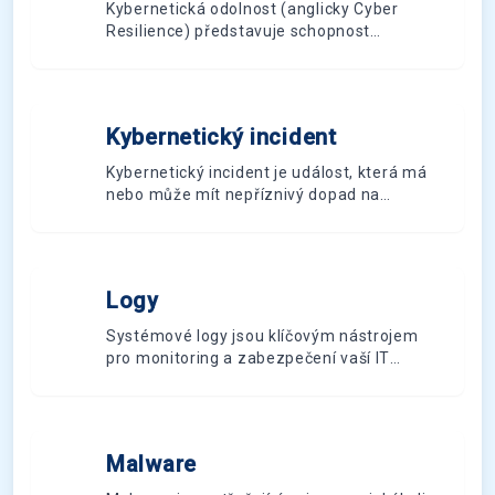
NIS2, musí organizace přehodnotit své
Kybernetická odolnost (anglicky Cyber
bezpečnostní strategie. Tento přehled vám
Resilience) představuje schopnost
poskytne ucelený pohled na všechny klíčové
organizace nebo systému předcházet
oblasti kybernetické bezpečnosti a pomůže
kybernetickým útokům, účinně na ně
vám identifikovat kritické prvky, které byste
reagovat a zotavit se z nich při zachování
měli implementovat pro efektivní ochranu
kontinuity činnosti.
vašich digitálních aktiv před stále
Kybernetický incident
K
vynalézavějšími kybernetickými hrozbami.
Kybernetický incident je událost, která má
nebo může mít nepříznivý dopad na
dostupnost, důvěrnost nebo integritu aktiv,
tj. informačních systémů nebo služeb a sítí
elektronických komunikací.
Logy
L
Systémové logy jsou klíčovým nástrojem
pro monitoring a zabezpečení vaší IT
infrastruktury
Malware
M