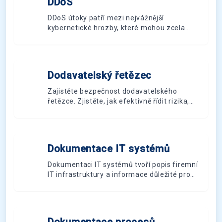
DDoS
D
havárii. Tento článek vás provede
základními pojmy a požadavky v oblasti
DDoS útoky patří mezi nejvážnější
kybernetické bezpečnosti.
kybernetické hrozby, které mohou zcela
vyřadit služby vaší společnosti. Přečtěte si,
co tento typ útoku obnáší, jaké jsou jeho
hlavní typy a jak se proti němu efektivně
bránit.
Dodavatelský řetězec
D
Zajistěte bezpečnost dodavatelského
řetězce. Zjistěte, jak efektivně řídit rizika,
implementovat bezpečnostní opatření a
chránit vaši organizaci před kybernetickými
hrozbami.
Dokumentace IT systémů
D
Dokumentaci IT systémů tvoří popis firemní
IT infrastruktury a informace důležité pro
její obsluhu, údržbu, obměnu a rozvoj.