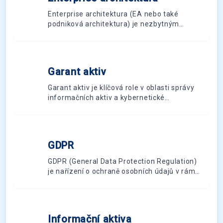
E
Enterprise architektura (EA nebo také
podniková architektura) je nezbytným
nástrojem pro efektivní řízení IT ve
středních a velkých organizacích. Tento
článek vám ukáže klíčové výhody EA, kdy je
vhodné ji zavést, jak začít a jaké jsou
Garant aktiv
G
očekávané náklady a návratnost investic.
Garant aktiv je klíčová role v oblasti správy
informačních aktiv a kybernetické
bezpečnosti. Jedná se o osobu nebo
skupinu osob, která je zodpovědná za
konkrétní informační aktivum v rámci
organizace.
GDPR
G
GDPR (General Data Protection Regulation)
je nařízení o ochraně osobních údajů v rámci
legislativy EU, která výrazně zvýší ochranu
osobních dat občanů.
Informační aktiva
I