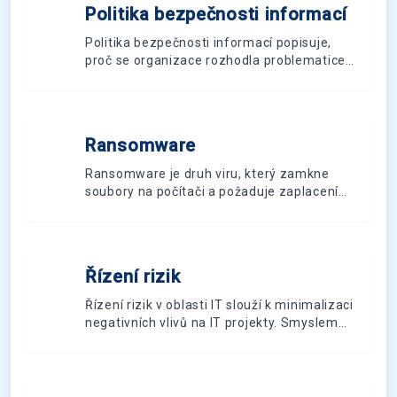
Politika bezpečnosti informací
P
Politika bezpečnosti informací popisuje,
proč se organizace rozhodla problematice
věnovat, a definuje cíle, jichž chce na tomto
poli dosáhnout. Formuluje závazky ke
splnění určených požadavků a k trvalému
zdokonalování řízení bezpečnosti
Ransomware
R
informací.
Ransomware je druh viru, který zamkne
soubory na počítači a požaduje zaplacení
výkupného za jejich odemčení. Šíří se přes
emaily nebo nebezpečné weby a je velkým
rizikem pro uživatele i firmy.
Řízení rizik
Ř
Řízení rizik v oblasti IT slouží k minimalizaci
negativních vlivů na IT projekty. Smyslem
řízení je předejít nechtěným jevům nebo
situacím a vyhnout se krizovému řízení či
dokonce škodám.