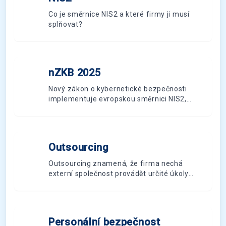
N
Co je směrnice NIS2 a které firmy ji musí
splňovat?
nZKB 2025
n
Nový zákon o kybernetické bezpečnosti
implementuje evropskou směrnici NIS2,
rozšiřuje okruh regulovaných subjektů a
zpřísňuje požadavky na kybernetickou
bezpečnost.
Outsourcing
O
Outsourcing znamená, že firma nechá
externí společnost provádět určité úkoly
nebo služby
Personální bezpečnost
P