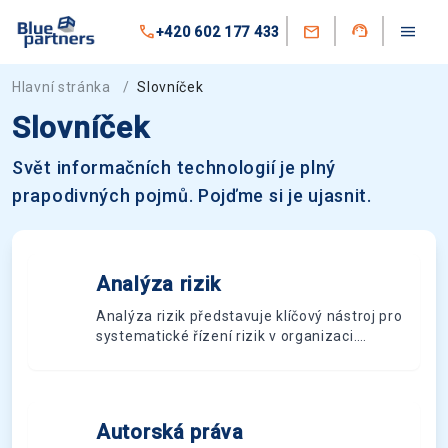
+420 602 177 433
Hlavní stránka
/
Slovníček
Slovníček
Svět informačních technologií je plný
prapodivných pojmů. Pojďme si je ujasnit.
Analýza rizik
A
Analýza rizik představuje klíčový nástroj pro
systematické řízení rizik v organizaci.
Analýza rizik je systematický proces
identifikace, hodnocení a řízení
potenciálních rizik, které mohou ohrozit
organizaci nebo projekt.
Autorská práva
A