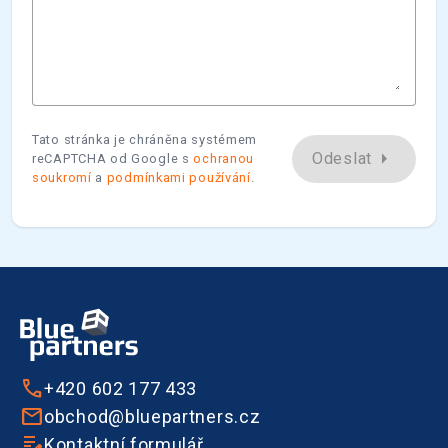
Tato stránka je chráněna systémem
arrow_right
Odeslat
reCAPTCHA od Google s
ochranou
soukromí
a
podmínkami používání
.
+420 602 177 433
obchod@bluepartners.cz
Kontaktní formulář