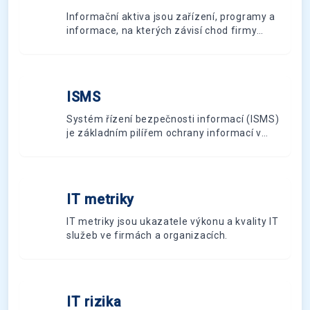
Informační aktiva jsou zařízení, programy a
informace, na kterých závisí chod firmy
nebo instituce. Jejich soupis je důležitý pro
efektivní řízení nákladů na jejich ochranu.
ISMS
I
Systém řízení bezpečnosti informací (ISMS)
je základním pilířem ochrany informací v
moderní organizaci. Tento článek vám
poskytne ucelený přehled o tom, co ISMS
znamená, jaké jsou jeho hlavní komponenty
a jak může pomoci vaší organizaci lépe
IT metriky
I
chránit citlivá data. Dozvíte se také o jeho
vazbě na legislativní požadavky a procesu
IT metriky jsou ukazatele výkonu a kvality IT
certifikace podle mezinárodních standardů.
služeb ve firmách a organizacích.
IT rizika
I