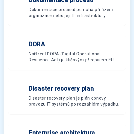
Dokumentace procesů
D
Dokumentace procesů pomáhá při řízení
organizace nebo její IT infrastruktury.
Popisuje detailní popis procesů určený k
procesnímu řízení organizace.
DORA
D
Nařízení DORA (Digital Operational
Resilience Act) je klíčovým předpisem EU
pro posílení digitální odolnosti finančního
sektoru. Stanovuje jednotná pravidla pro
řízení ICT rizik, hlášení incidentů a testování
odolnosti pro širokou škálu finančních
Disaster recovery plan
D
institucí.
Disaster recovery plan je plán obnovy
provozu IT systémů po rozsáhlém výpadku
zkracující dobu zásahu a chybovost při
výpadku.
Enterprise architektura