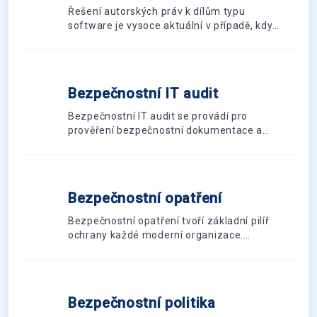
Řešení autorských práv k dílům typu
software je vysoce aktuální v případě, kdy
autor dílo vytvoří pro svého zaměstnavatele
v rámci pracovního poměru.
Bezpečnostní IT audit
B
Bezpečnostní IT audit se provádí pro
prověření bezpečnostní dokumentace a
příslušných bezpečnostních IT opatření v
organizace.
Bezpečnostní opatření
B
Bezpečnostní opatření tvoří základní pilíř
ochrany každé moderní organizace.
Představují ucelený systém technických,
organizačních a personálních postupů,
které chrání klíčová aktiva, informace a
procesy před různými typy hrozeb. V době
Bezpečnostní politika
B
rostoucích kybernetických útoků a přísnější