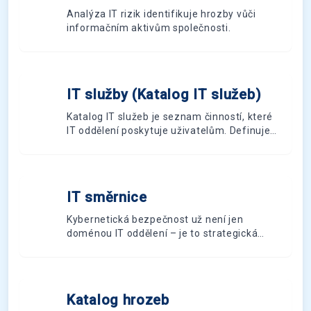
Analýza IT rizik identifikuje hrozby vůči
informačním aktivům společnosti.
IT služby (Katalog IT služeb)
I
Katalog IT služeb je seznam činností, které
IT oddělení poskytuje uživatelům. Definuje
parametry služeb, určuje odpovědnost a
nastavuje způsob komunikace.
IT směrnice
I
Kybernetická bezpečnost už není jen
doménou IT oddělení – je to strategická
priorita každé moderní firmy. S účinností
nového zákona o kybernetické bezpečnosti
od listopadu 2025 a nařízení DORA pro
finanční sektor se požadavky na IT
Katalog hrozeb
K
směrnice dramaticky zpřísňují. Víte, do