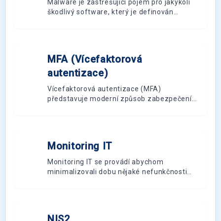
Malware je zastřešující pojem pro jakýkoli
škodlivý software, který je definován
škodlivým záměrem. Tento typ softwaru
může narušit běžné počítačové operace,
shromažďovat důvěrné informace, získat
neoprávněný přístup k systémům,
MFA (Vícefaktorová
M
zobrazovat reklamu apod.
autentizace)
Vícefaktorová autentizace (MFA)
představuje moderní způsob zabezpečení
přístupu k citlivým datům a systémům.
Kombinací více způsobů ověření identity
významně snižuje riziko neoprávněného
přístupu.
Monitoring IT
M
Monitoring IT se provádí abychom
minimalizovali dobu nějaké nefunkčnosti
nebo jí i předešli. Provádí se měřením
zvolených provozních ukazatelů IT
systémů.
NIS2