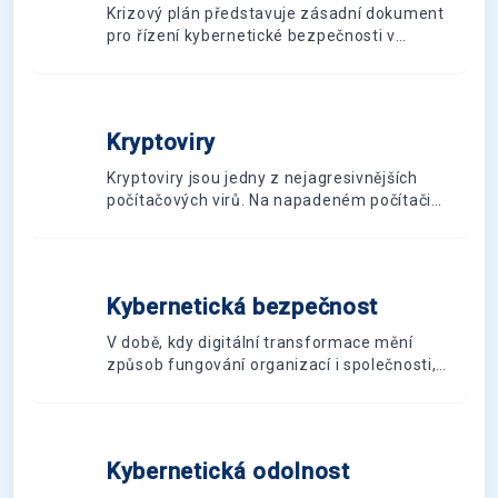
Krizový plán představuje zásadní dokument
pro řízení kybernetické bezpečnosti v
organizaci. Pomáhá minimalizovat dopady
bezpečnostních incidentů a zajišťuje
kontinuitu činností.
Kryptoviry
K
Kryptoviry jsou jedny z nejagresivnějších
počítačových virů. Na napadeném počítači
zašifrují soubory, a za jejich uvolnění pak
požadují výkupné.
Kybernetická bezpečnost
K
V době, kdy digitální transformace mění
způsob fungování organizací i společnosti,
se kybernetická bezpečnost stává naprosto
zásadním prvkem úspěšného podnikání. S
rostoucím počtem sofistikovaných
kybernetických útoků a přísnějšími
Kybernetická odolnost
K
regulačními požadavky, jako je směrnice