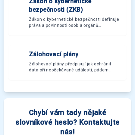
Zákon o kybernetické
Z
bezpečnosti (ZKB)
Zákon o kybernetické bezpečnosti definuje
práva a povinnosti osob a orgánů
působících v oblasti kybernetické
bezpečnosti podle příslušných předpisů
Evropské unie.
Zálohovací plány
Z
Zálohovací plány předpisují jak ochránit
data při neočekávané události, pádem
systému počínaje a fyzickým zničením
zařízení konče.
Chybí vám tady nějaké
slovníkové heslo? Kontaktujte
nás!