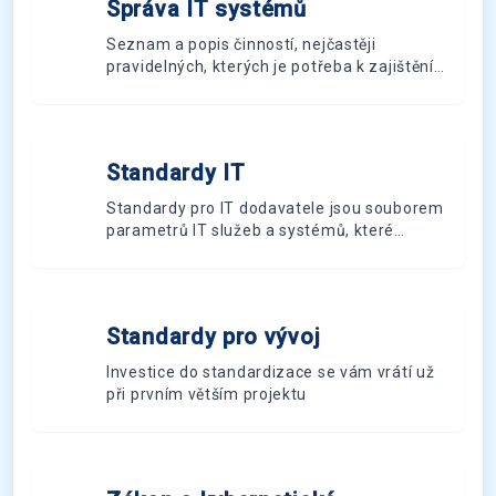
Správa IT systémů
S
Seznam a popis činností, nejčastěji
pravidelných, kterých je potřeba k zajištění
provozu firemních IT systémů.
Standardy IT
S
Standardy pro IT dodavatele jsou souborem
parametrů IT služeb a systémů, které
respektují současnou i plánovanou firemní
infrastrukturu a jejichž dodržení se vyžaduje
po dodavatelích IT služeb nebo technologií.
Standardy pro vývoj
S
Investice do standardizace se vám vrátí už
při prvním větším projektu