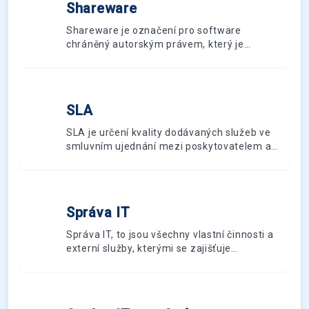
Shareware
S
Shareware je označení pro software
chráněný autorským právem, který je
možné volně distribuovat
SLA
S
SLA je určení kvality dodávaných služeb ve
smluvním ujednání mezi poskytovatelem a
objednatelem.
Správa IT
S
Správa IT, to jsou všechny vlastní činnosti a
externí služby, kterými se zajišťuje
fungování IT v podniku.