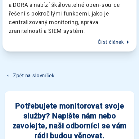
a DORA a nabízí škálovatelné open-source
řešení s pokročilými funkcemi, jako je
centralizovaný monitoring, správa
zranitelností a SIEM systém.
arrow_right
Číst článek
arrow_left
Zpět na slovníček
Potřebujete monitorovat svoje
služby? Napište nám nebo
zavolejte, naši odborníci se vám
rádi budou věnovat.