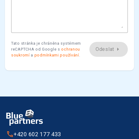
Tato stránka je chráněna systémem
arrow_right
Odeslat
reCAPTCHA od Google s
ochranou
soukromí
a
podmínkami používání
.
+420 602 177 433