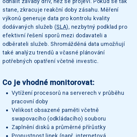
odhalit závady dřív, než se projeví. Pokud se tak
stane, zkracuje reakční doby zásahu. Měření
výkonů generuje data pro kontrolu kvality
dodávaných služeb (
SLA
), nezbytný podklad pro
efektivní řešení sporů mezi dodavateli a
odběrateli služeb. Shromážděná data umožňují
také analýzu trendů a včasné plánování
potřebných opatření včetně investic.
Co je vhodné monitorovat:
Vytížení procesorů na serverech v průběhu
pracovní doby
Velikost obsazené paměti včetně
swapovacího (odkládacího) souboru
Zaplnění disků a průměrné přírůstky
Propustnost linek (např. internetová