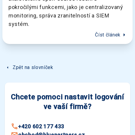
pokročilými funkcemi, jako je centralizovaný
monitoring, správa zranitelností a SIEM
systém.
arrow_right
Číst článek
arrow_left
Zpět na slovníček
Chcete pomoci nastavit logování
ve vaší firmě?
+420 602 177 433
obchod@bluepartners.cz