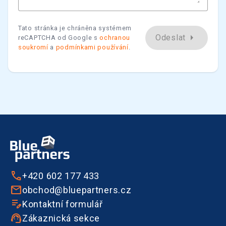
Tato stránka je chráněna systémem
arrow_right
Odeslat
reCAPTCHA od Google s
ochranou
soukromí
a
podmínkami používání
.
+420 602 177 433
obchod@bluepartners.cz
Kontaktní formulář
Zákaznická sekce