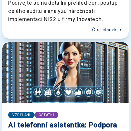
Podívejte se na detailní přehled cen, postup
celého auditu a analýzu náročnosti
implementací NIS2 u firmy Inovatech.
arrow_right
Číst článek
VZDĚLÁNÍ
OSTATNÍ
AI telefonní asistentka: Podpora