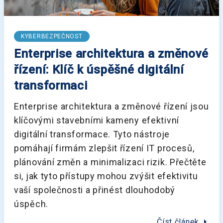
KYBERBEZPEČNOST
Enterprise architektura a změnové
řízení: Klíč k úspěšné digitální
transformaci
Enterprise architektura a změnové řízení jsou
klíčovými stavebními kameny efektivní
digitální transformace. Tyto nástroje
pomáhají firmám zlepšit řízení IT procesů,
plánování změn a minimalizaci rizik. Přečtěte
si, jak tyto přístupy mohou zvýšit efektivitu
vaší společnosti a přinést dlouhodobý
úspěch.
arrow_right
Číst článek