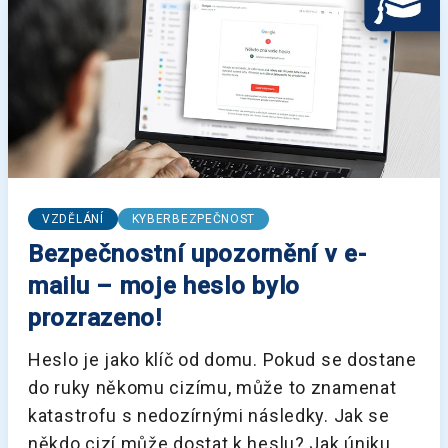
VZDĚLÁNÍ
KYBERBEZPEČNOST
Bezpečnostní upozornění v e-
mailu – moje heslo bylo
prozrazeno!
Heslo je jako klíč od domu. Pokud se dostane
do ruky někomu cizímu, může to znamenat
katastrofu s nedozírnými následky. Jak se
někdo cizí může dostat k heslu? Jak úniku