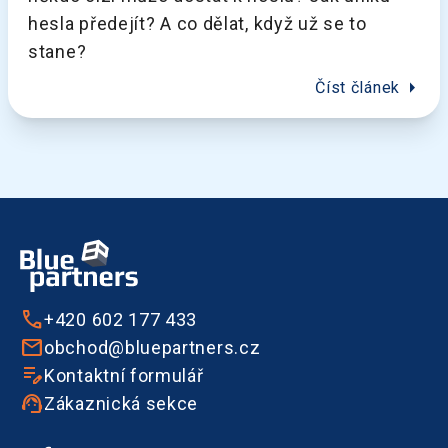
hesla předejít? A co dělat, když už se to
stane?
arrow_right
Číst článek
+420 602 177 433
obchod@bluepartners.cz
Kontaktní formulář
Zákaznická sekce