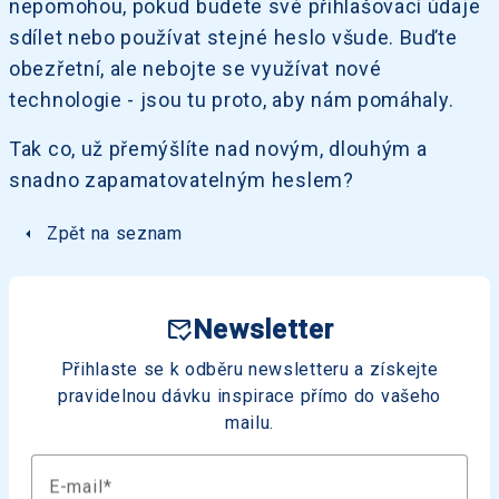
nepomohou, pokud budete své přihlašovací údaje
sdílet nebo používat stejné heslo všude. Buďte
obezřetní, ale nebojte se využívat nové
technologie - jsou tu proto, aby nám pomáhaly.
Tak co, už přemýšlíte nad novým, dlouhým a
snadno zapamatovatelným heslem?
arrow_left
Zpět na seznam
mark_email_read
Newsletter
Přihlaste se k odběru newsletteru a získejte
pravidelnou dávku inspirace přímo do vašeho
mailu.
E-mail