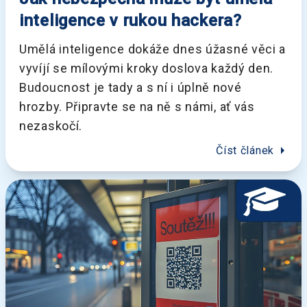
inteligence v rukou hackera?
Umělá inteligence dokáže dnes úžasné věci a
vyvíjí se mílovými kroky doslova každý den.
Budoucnost je tady a s ní i úplně nové
hrozby. Připravte se na ně s námi, ať vás
nezaskočí.
arrow_right
Číst článek