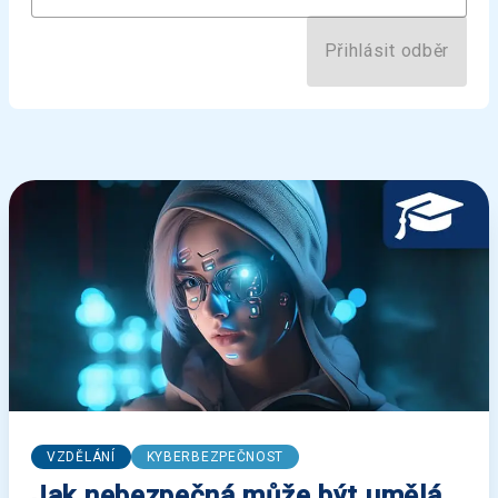
Přihlásit odběr
VZDĚLÁNÍ
KYBERBEZPEČNOST
Jak nebezpečná může být umělá