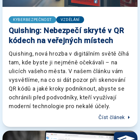
KYBERBEZPEČNOST
VZDĚLÁNÍ
Quishing: Nebezpečí skryté v QR
kódech na veřejných místech
Quishing, nová hrozba v digitálním světě číhá
tam, kde byste ji nejméně očekávali – na
ulicích vašeho města. V našem článku vám
vysvětlíme, na co si dát pozor při skenování
QR kódů a jaké kroky podniknout, abyste se
ochránili před podvodníky, kteří využívají
moderní technologie pro nekalé účely.
arrow_right
Číst článek