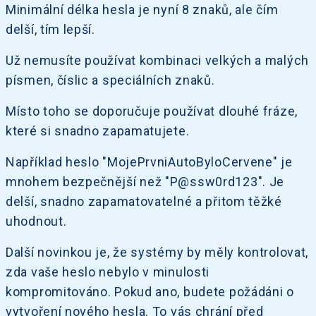
Minimální délka hesla je nyní 8 znaků, ale čím
delší, tím lepší.
Už nemusíte používat kombinaci velkých a malých
písmen, číslic a speciálních znaků.
Místo toho se doporučuje používat dlouhé fráze,
které si snadno zapamatujete.
Například heslo "MojePrvniAutoByloCervene" je
mnohem bezpečnější než "P@ssw0rd123". Je
delší, snadno zapamatovatelné a přitom těžké
uhodnout.
Další novinkou je, že systémy by měly kontrolovat,
zda vaše heslo nebylo v minulosti
kompromitováno. Pokud ano, budete požádáni o
vytvoření nového hesla. To vás chrání před