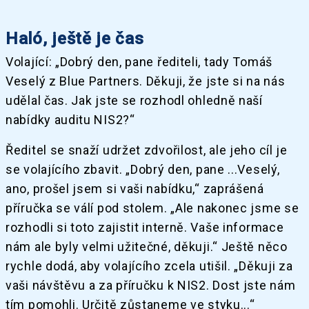
Haló, ještě je čas
Volající: „Dobrý den, pane řediteli, tady Tomáš
Veselý z Blue Partners. Děkuji, že jste si na nás
udělal čas. Jak jste se rozhodl ohledně naší
nabídky auditu NIS2?“
Ředitel se snaží udržet zdvořilost, ale jeho cíl je
se volajícího zbavit. „Dobrý den, pane ...Veselý,
ano, prošel jsem si vaši nabídku,“ zaprášená
příručka se válí pod stolem. „Ale nakonec jsme se
rozhodli si toto zajistit interně. Vaše informace
nám ale byly velmi užitečné, děkuji.“ Ještě něco
rychle dodá, aby volajícího zcela utišil. „Děkuji za
vaši návštěvu a za příručku k NIS2. Dost jste nám
tím pomohli. Určitě zůstaneme ve styku...“