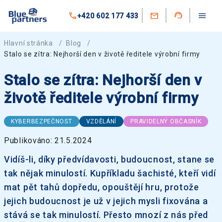
+420 602 177 433
Hlavní stránka
/
Blog
/
Stalo se zítra: Nejhorší den v životě ředitele výrobní firmy
Stalo se zítra: Nejhorší den v
životě ředitele výrobní firmy
KYBERBEZPEČNOST
VZDĚLÁNÍ
PRAVIDELNÝ OBČASNÍK
Publikováno: 21.5.2024
Vidíš-li, díky předvídavosti, budoucnost, stane se
tak nějak minulostí. Kupříkladu šachisté, kteří vidí
mat pět tahů dopředu, opouštějí hru, protože
jejich budoucnost je už v jejich mysli fixována a
stává se tak minulostí. Přesto mnozí z nás před