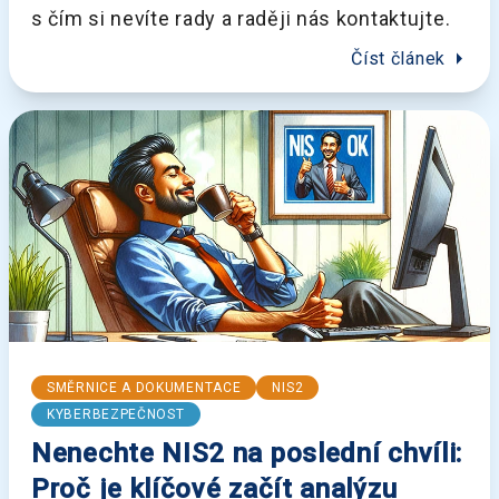
s čím si nevíte rady a raději nás kontaktujte.
arrow_right
Číst článek
SMĚRNICE A DOKUMENTACE
NIS2
KYBERBEZPEČNOST
Nenechte NIS2 na poslední chvíli:
Proč je klíčové začít analýzu