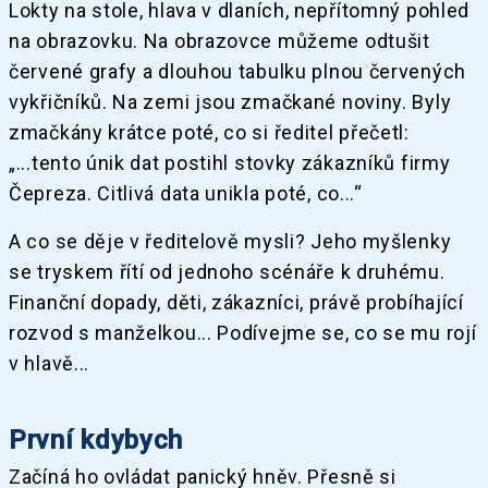
Lokty na stole, hlava v dlaních, nepřítomný pohled
na obrazovku. Na obrazovce můžeme odtušit
červené grafy a dlouhou tabulku plnou červených
vykřičníků. Na zemi jsou zmačkané noviny. Byly
zmačkány krátce poté, co si ředitel přečetl:
„...tento únik dat postihl stovky zákazníků firmy
Čepreza. Citlivá data unikla poté, co...“
A co se děje v ředitelově mysli? Jeho myšlenky
se tryskem řítí od jednoho scénáře k druhému.
Finanční dopady, děti, zákazníci, právě probíhající
rozvod s manželkou... Podívejme se, co se mu rojí
v hlavě...
První kdybych
Začíná ho ovládat panický hněv. Přesně si