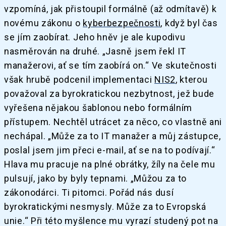
vzpomíná, jak přistoupil formálně (až odmítavě) k
novému zákonu o
kyberbezpečnosti
, když byl čas
se jím zaobírat. Jeho hněv je ale kupodivu
nasměrován na druhé. „Jasně jsem řekl IT
manažerovi, ať se tím zaobírá on.“ Ve skutečnosti
však hrubě podcenil implementaci
NIS2
, kterou
považoval za byrokratickou nezbytnost, jež bude
vyřešena nějakou šablonou nebo formálním
přístupem. Nechtěl utrácet za něco, co vlastně ani
nechápal. „Může za to IT manažer a můj zástupce,
poslal jsem jim přeci e-mail, ať se na to podívají.“
Hlava mu pracuje na plné obrátky, žíly na čele mu
pulsují, jako by byly tepnami. „Můžou za to
zákonodárci. Ti pitomci. Pořád nás dusí
byrokratickými nesmysly. Může za to Evropská
unie.“ Při této myšlence mu vyrazí studený pot na