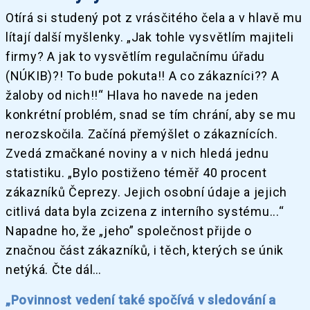
Otírá si studený pot z vrásčitého čela a v hlavě mu
lítají další myšlenky. „Jak tohle vysvětlím majiteli
firmy? A jak to vysvětlím regulačnímu úřadu
(NÚKIB)?! To bude pokuta!! A co zákazníci?? A
žaloby od nich!!“ Hlava ho navede na jeden
konkrétní problém, snad se tím chrání, aby se mu
nerozskočila. Začíná přemýšlet o zákaznících.
Zvedá zmačkané noviny a v nich hledá jednu
statistiku. „Bylo postiženo téměř 40 procent
zákazníků Čeprezy. Jejich osobní údaje a jejich
citlivá data byla zcizena z interního systému...“
Napadne ho, že „jeho” společnost přijde o
značnou část zákazníků, i těch, kterých se únik
netýká. Čte dál…
„Povinnost vedení také spočívá v sledování a