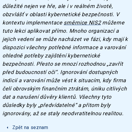
důležité nejen ve hře, ale i v reálném životě,
obzvlášť v oblasti kybernetické bezpečnosti. V
kontextu implementace
směrnice NIS2
můžeme
tuto lekci aplikovat přímo. Mnoho organizací a
jejich vedení se může nacházet ve fázi, kdy mají k
dispozici všechny potřebné informace a varování
ohledně potřeby zajištění kybernetické
bezpečnosti. Přesto se mnozí rozhodnou „zavřít
před budoucností oči“. Ignorování dostupných
indicií a varování může vést k situacím, kdy firma
čelí obrovským finančním ztrátám, úniku citlivých
dat a narušení důvěry klientů. Všechny tyto
důsledky byly „předvídatelné“ a přitom byly
ignorovány, až se staly neodvratitelnou realitou.
arrow_left
Zpět na seznam