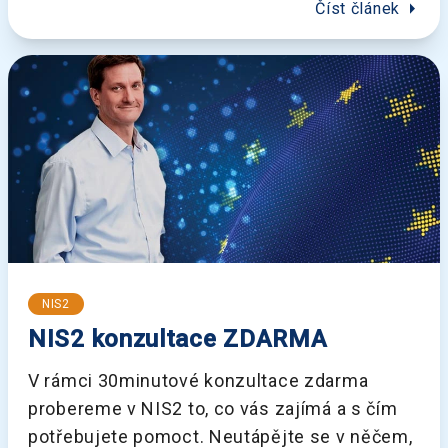
arrow_right
Číst článek
NIS2
NIS2 konzultace ZDARMA
V rámci 30minutové konzultace zdarma
probereme v NIS2 to, co vás zajímá a s čím
potřebujete pomoct. Neutápějte se v něčem,