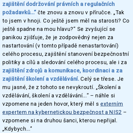
zajištění dodržování právních a regulačních
požadavků...“
čte znovu a znovu v příručce. „Tak
to jsem v hnoji. Co ještě jsem měl na starosti? Co
ještě spadne na mou hlavu?“ Se zvyšující se
panikou zjišťuje, že je zodpovědný nejen za
nastartování (v tomto případě nenastartování)
celého procesu, zajištění stanovení bezpečnostní
politiky a cílů a sledování celého procesu, ale i za
zajištění zdrojů a komunikace, koordinaci a za
zajištění školení a vzdělávání.
Celý se třese. Je
mu jasné, že z tohoto se nevykroutí. „Školení a
vzdělávání, školení a vzdělávání...“ – náhle si
vzpomene na jeden hovor, který měl s
externím
expertem na kybernetickou bezpečnost a NIS2
–
vzpomene si na druhou šanci, kterou nepřijal.
„Kdybych...”