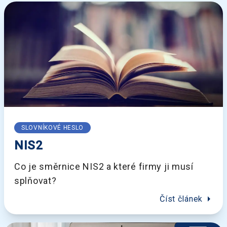
SLOVNÍKOVÉ HESLO
NIS2
Co je směrnice NIS2 a které firmy ji musí
splňovat?
arrow_right
Číst článek