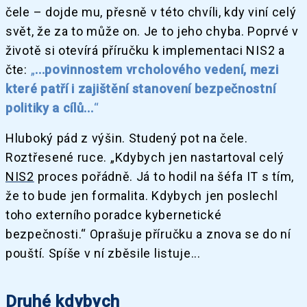
čele – dojde mu, přesně v této chvíli, kdy viní celý
svět, že za to může on. Je to jeho chyba. Poprvé v
životě si otevírá příručku k implementaci NIS2 a
čte:
„
...povinnostem vrcholového vedení, mezi
které patří i zajištění stanovení bezpečnostní
politiky a cílů...
“
Hluboký pád z výšin. Studený pot na čele.
Roztřesené ruce. „Kdybych jen nastartoval celý
NIS2
proces pořádně. Já to hodil na šéfa IT s tím,
že to bude jen formalita. Kdybych jen poslechl
toho externího poradce kybernetické
bezpečnosti.“ Oprašuje příručku a znova se do ní
pouští. Spíše v ní zběsile listuje...
Druhé kdybych