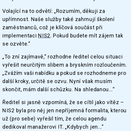
Volající na to odvětí: „Rozumím, děkuji za
upřímnost. Naše služby také zahrnují školení
zaměstnanců, což je klíčová součást při
implementaci
NIS2
. Pokud budete mít zájem tak
se ozvěte.”
„To zní zajímavě,” rozhodne ředitel celou situaci
vyřešit neurčitým slibem a bryskním rozloučením.
„Zvážím vaši nabídku a pokud se rozhodneme pro
další kroky, určitě se ozvu. Nyní však musím
skončit, mám další schůzku. Na shledanou...“
Ředitel si jasně vzpomíná, že se cítil jako vítěz –
NIS2 byla pro něj jen nepříjemná formalita, kterou
už (pro sebe) vyřešil tím, že celou agendu
dedikoval manažerovi IT. „Kdybych jen...”