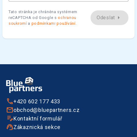
Tato stránka je chráněna systémem
arrow_right
Odeslat
reCAPTCHA od Google s
ochranou
soukromí
a
podmínkami používání
.
+420 602 177 433
obchod@bluepartners.cz
Kontaktní formulář
Zákaznická sekce