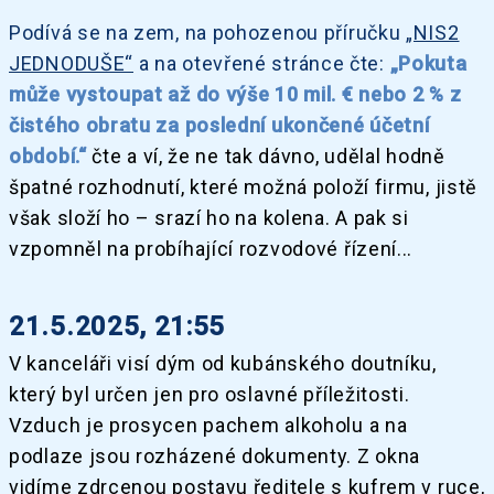
Podívá se na zem, na pohozenou příručku
„NIS2
JEDNODUŠE“
a na otevřené stránce čte:
„Pokuta
může vystoupat až do výše 10 mil. € nebo 2 % z
čistého obratu za poslední ukončené účetní
období.“
čte a ví, že ne tak dávno, udělal hodně
špatné rozhodnutí, které možná položí firmu, jistě
však složí ho – srazí ho na kolena. A pak si
vzpomněl na probíhající rozvodové řízení...
21.5.2025, 21:55
V kanceláři visí dým od kubánského doutníku,
který byl určen jen pro oslavné příležitosti.
Vzduch je prosycen pachem alkoholu a na
podlaze jsou rozházené dokumenty. Z okna
vidíme zdrcenou postavu ředitele s kufrem v ruce,