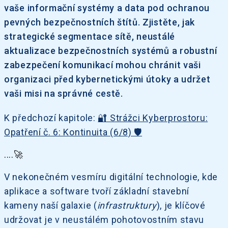
vaše informační systémy a data pod ochranou
pevných bezpečnostních štítů. Zjistěte, jak
strategické segmentace sítě, neustálé
aktualizace bezpečnostních systémů a robustní
zabezpečení komunikací mohou chránit vaši
organizaci před kybernetickými útoky a udržet
vaši misi na správné cestě.
K předchozí kapitole:
🔐 Strážci Kyberprostoru:
Opatření č. 6: Kontinuita (6/8) 🛡️
....🚀
V nekonečném vesmíru digitální technologie, kde
aplikace a software tvoří základní stavební
kameny naší galaxie (
infrastruktury
), je klíčové
udržovat je v neustálém pohotovostním stavu