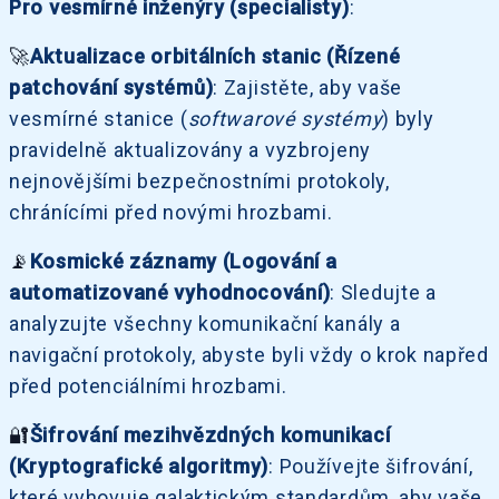
Pro vesmírné inženýry (specialisty)
:
🚀
Aktualizace orbitálních stanic (Řízené
patchování systémů)
: Zajistěte, aby vaše
vesmírné stanice (
softwarové systémy
) byly
pravidelně aktualizovány a vyzbrojeny
nejnovějšími bezpečnostními protokoly,
chránícími před novými hrozbami.
📡
Kosmické záznamy (Logování a
automatizované vyhodnocování)
: Sledujte a
analyzujte všechny komunikační kanály a
navigační protokoly, abyste byli vždy o krok napřed
před potenciálními hrozbami.
🔐
Šifrování mezihvězdných komunikací
(Kryptografické algoritmy)
: Používejte šifrování,
které vyhovuje galaktickým standardům, aby vaše