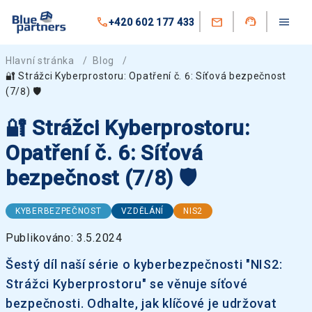
+420 602 177 433
Hlavní stránka
/
Blog
/
🔐 Strážci Kyberprostoru: Opatření č. 6: Síťová bezpečnost
(7/8) 🛡️
🔐 Strážci Kyberprostoru:
Opatření č. 6: Síťová
bezpečnost (7/8) 🛡️
KYBERBEZPEČNOST
VZDĚLÁNÍ
NIS2
Publikováno: 3.5.2024
Šestý díl naší série o kyberbezpečnosti "NIS2:
Strážci Kyberprostoru" se věnuje síťové
bezpečnosti. Odhalte, jak klíčové je udržovat