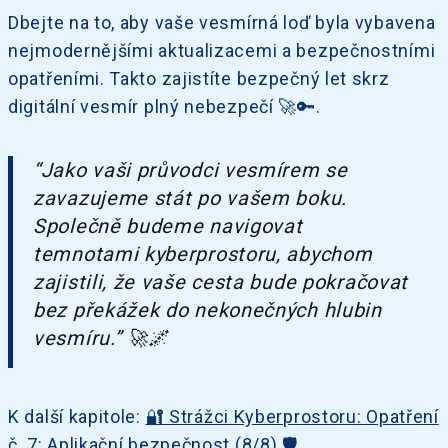
Dbejte na to, aby vaše vesmírná loď byla vybavena
nejmodernějšími aktualizacemi a bezpečnostními
opatřeními. Takto zajistíte bezpečný let skrz
digitální vesmír plný nebezpečí 🚀🔑.
“Jako vaši průvodci vesmírem se
zavazujeme stát po vašem boku.
Společně budeme navigovat
temnotami kyberprostoru, abychom
zajistili, že vaše cesta bude pokračovat
bez překážek do nekonečných hlubin
vesmíru.” 🚀🌌
K další kapitole:
🔐 Strážci Kyberprostoru: Opatření
č. 7: Aplikační bezpečnost (8/8) 🛡️