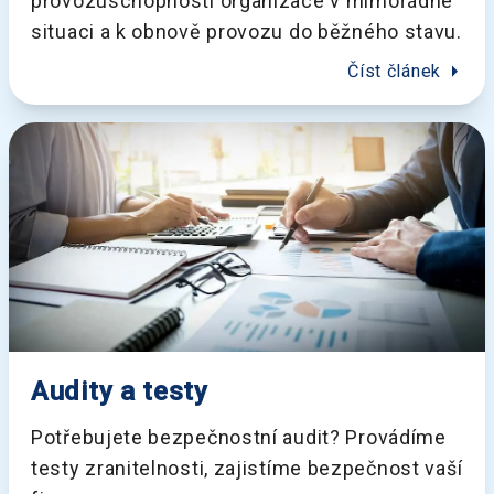
provozuschopnosti organizace v mimořádné
situaci a k obnově provozu do běžného stavu.
arrow_right
Číst článek
Audity a testy
Potřebujete bezpečnostní audit? Provádíme
testy zranitelnosti, zajistíme bezpečnost vaší