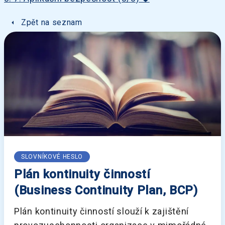
arrow_left
Zpět na seznam
SLOVNÍKOVÉ HESLO
Plán kontinuity činností
(Business Continuity Plan, BCP)
Plán kontinuity činností slouží k zajištění