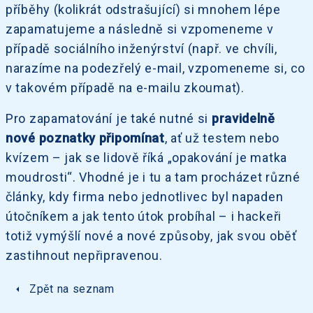
příběhy (kolikrát odstrašující) si mnohem lépe
zapamatujeme a následně si vzpomeneme v
případě sociálního inženýrství (např. ve chvíli,
narazíme na podezřelý e-mail, vzpomeneme si, co
v takovém případě na e-mailu zkoumat).
Pro zapamatování je také nutné si
pravidelně
nové poznatky připomínat
, ať už testem nebo
kvízem – jak se lidově říká „opakování je matka
moudrosti“. Vhodné je i tu a tam procházet různé
články, kdy firma nebo jednotlivec byl napaden
útočníkem a jak tento útok probíhal – i hackeři
totiž vymýšlí nové a nové způsoby, jak svou oběť
zastihnout nepřipravenou.
arrow_left
Zpět na seznam