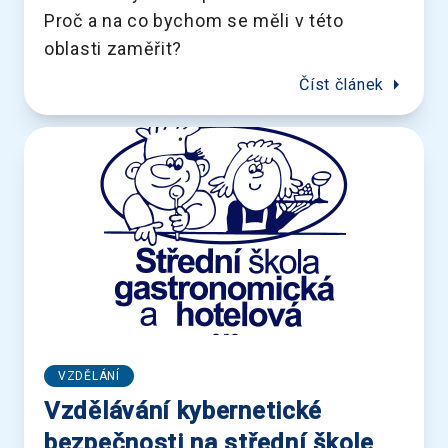
Proč a na co bychom se měli v této
oblasti zaměřit?
arrow_right
Číst článek
VZDĚLÁNÍ
Vzdělávání kybernetické
bezpečnosti na střední škole