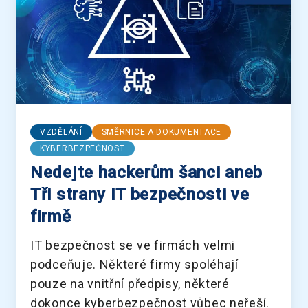
VZDĚLÁNÍ
SMĚRNICE A DOKUMENTACE
KYBERBEZPEČNOST
Nedejte hackerům šanci aneb
Tři strany IT bezpečnosti ve
firmě
IT bezpečnost se ve firmách velmi
podceňuje. Některé firmy spoléhají
pouze na vnitřní předpisy, některé
dokonce kyberbezpečnost vůbec neřeší.