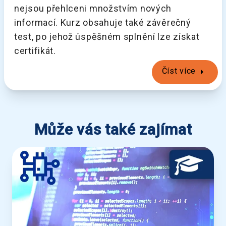
nejsou přehlceni množstvím nových
informací. Kurz obsahuje také závěrečný
test, po jehož úspěšném splnění lze získat
certifikát.
arrow_right
Číst více
Může vás také zajímat