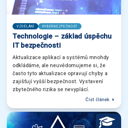
VZDĚLÁNÍ
KYBERBEZPEČNOST
Technologie – základ úspěchu
IT bezpečnosti
Aktualizace aplikací a systémů mnohdy
odkládáme, ale neuvědomujeme si, že
často tyto aktualizace opravují chyby a
zajišťují vyšší bezpečnost. Vystavení
zbytečného rizika se nevyplácí.
arrow_right
Číst článek