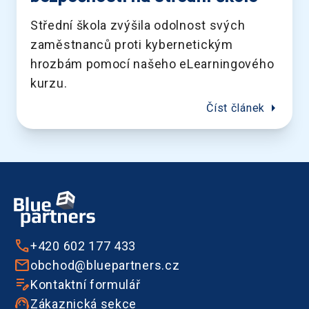
Střední škola zvýšila odolnost svých
zaměstnanců proti kybernetickým
hrozbám pomocí našeho eLearningového
kurzu.
arrow_right
Číst článek
+420 602 177 433
obchod@bluepartners.cz
Kontaktní formulář
Zákaznická sekce