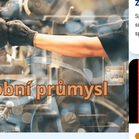
Z
S
s
s