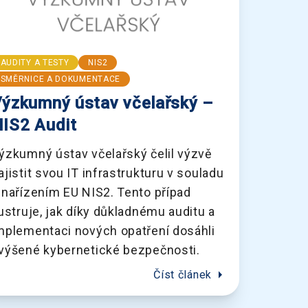
AUDITY A TESTY
NIS2
SMĚRNICE A DOKUMENTACE
ýzkumný ústav včelařský –
IS2 Audit
ýzkumný ústav včelařský čelil výzvě
ajistit svou IT infrastrukturu v souladu
 nařízením EU NIS2. Tento případ
lustruje, jak díky důkladnému auditu a
mplementaci nových opatření dosáhli
výšené kybernetické bezpečnosti.
arrow_right
Číst článek