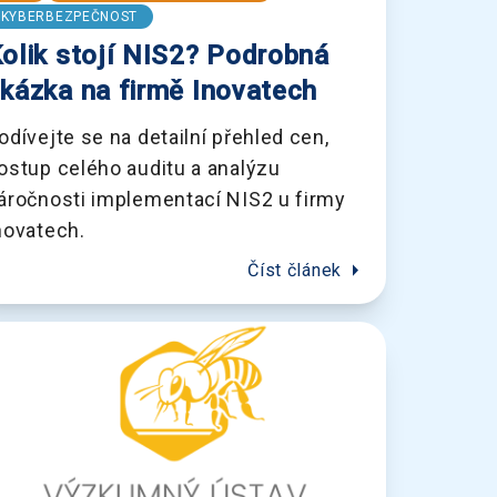
KYBERBEZPEČNOST
olik stojí NIS2? Podrobná
kázka na firmě Inovatech
odívejte se na detailní přehled cen,
ostup celého auditu a analýzu
áročnosti implementací NIS2 u firmy
novatech.
arrow_right
Číst článek