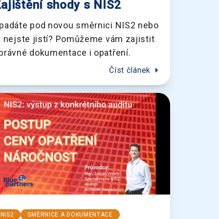
ajištění shody s NIS2
padáte pod novou směrnici NIS2 nebo
i nejste jistí? Pomůžeme vám zajistit
právné dokumentace i opatření.
arrow_right
Číst článek
NIS2
SMĚRNICE A DOKUMENTACE