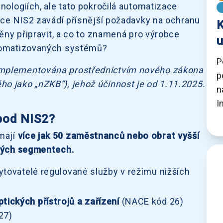
nologiích, ale tato pokročilá automatizace
nice NIS2 zavádí přísnější požadavky na ochranu
K
měny připravit, a co to znamená pro výrobce
u
utomatizovaných systémů?
P
implementována prostřednictvím nového zákona
p
o jako „nZKB“), jehož účinnost je od 1.11.2025.
n
I
 pod NIS2?
 mají
více jak 50 zaměstnanců nebo obrat vyšší
ených segmentech.
tovatelé regulované služby v režimu nižších
tických přístrojů a zařízení
(NACE kód 26)
27)