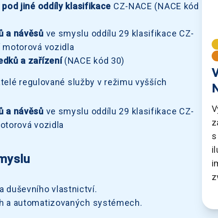
pod jiné oddíly klasifikace
CZ-NACE (NACE kód
ů a návěsů
ve smyslu oddílu 29 klasifikace CZ-
 motorová vozidla
edků a zařízení
(NACE kód 30)
V
telé regulované služby v režimu vyšších
N
V
ů a návěsů
ve smyslu oddílu 29 klasifikace CZ-
z
otorová vozidla
s
i
ůmyslu
i
z
 duševního vlastnictví.
ích a automatizovaných systémech.