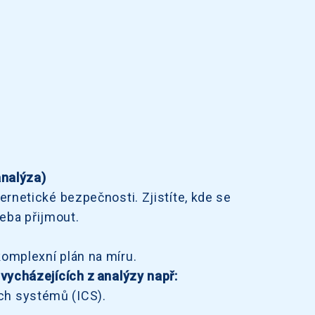
analýza)
rnetické bezpečnosti. Zjistíte, kde se
řeba přijmout.
omplexní plán na míru.
vycházejících z analýzy např:
ch systémů (ICS).