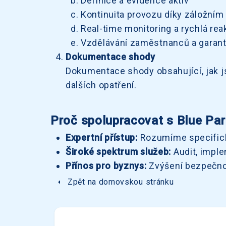
Definice a evidence aktiv
Kontinuita provozu díky záložní
Real-time monitoring a rychlá rea
Vzdělávání zaměstnanců a garan
Dokumentace shody
Dokumentace shody obsahující, jak js
dalších opatření.
Proč spolupracovat s Blue Par
Expertní přístup:
Rozumíme specifick
Široké spektrum služeb:
Audit, imple
Přínos pro byznys:
Zvýšení bezpečnost
arrow_left
Zpět na domovskou stránku