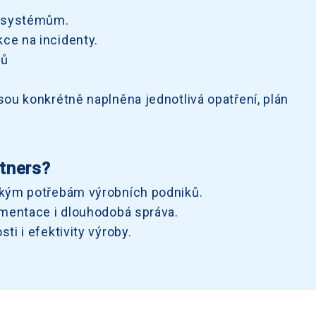
m systémům.
kce na incidenty.
tů
ou konkrétně naplněna jednotlivá opatření, plán
tners?
ým potřebám výrobních podniků.
mentace i dlouhodobá správa.
i i efektivity výroby.