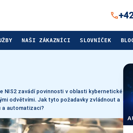
+42
UŽBY
NAŠI ZÁKAZNÍCI
SLOVNÍČEK
BLO
e NIS2 zavádí povinnosti v oblasti kybernetické
ými odvětvími. Jak tyto požadavky zvládnout a
u a automatizaci?