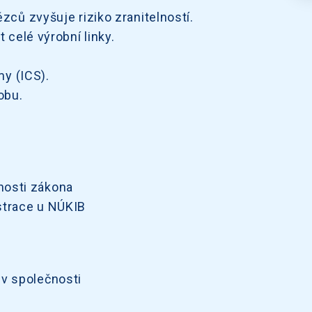
ců zvyšuje riziko zranitelností.
celé výrobní linky.
my (ICS).
obu.
nosti zákona
istrace u NÚKIB
iv společnosti