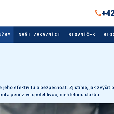
+42
UŽBY
NAŠI ZÁKAZNÍCI
SLOVNÍČEK
BLO
eho efektivitu a bezpečnost. Zjistíme, jak zvýšit p
uta peněz ve spolehlivou, měřitelnou službu.