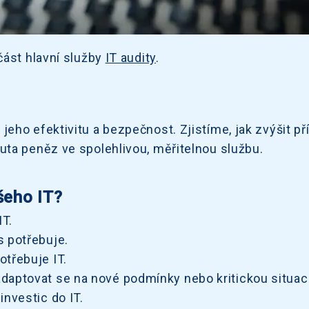
část hlavní služby
IT audity
.
eho efektivitu a bezpečnost. Zjistíme, jak zvýšit př
ta peněz ve spolehlivou, měřitelnou službu.
šeho IT?
T.
s potřebuje.
třebuje IT.
daptovat se na nové podmínky nebo kritickou situaci
investic do IT.