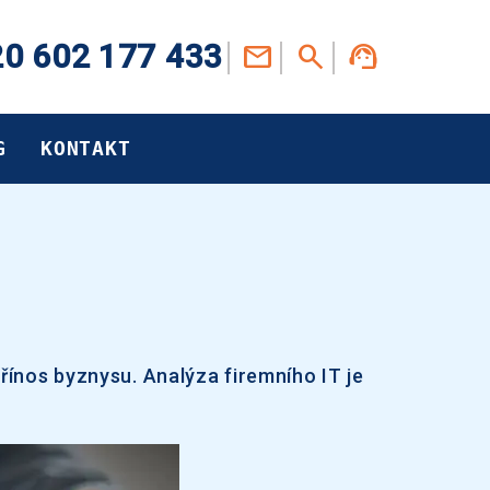
0 602 177 433
G
KONTAKT
řínos byznysu. Analýza firemního IT je