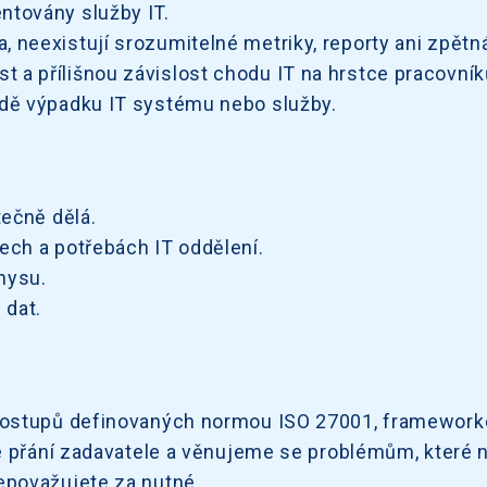
ntovány služby IT.
, neexistují srozumitelné metriky, reporty ani zpětn
 a přílišnou závislost chodu IT na hrstce pracovník
padě výpadku IT systému nebo služby.
tečně dělá.
dech a potřebách IT oddělení.
nysu.
 dat.
postupů definovaných normou ISO 27001, frameworke
 přání zadavatele a věnujeme se problémům, které ne
epovažujete za nutné.