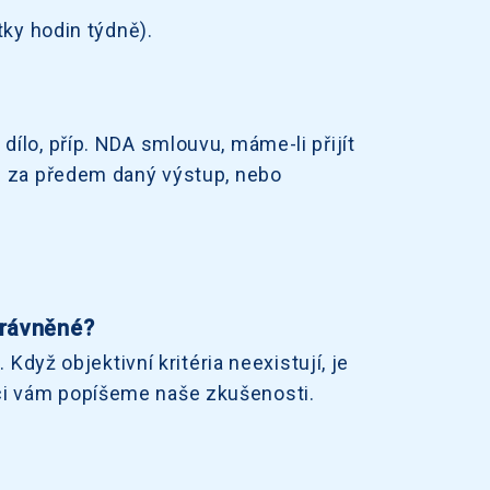
tky hodin týdně).
ílo, příp. NDA smlouvu, máme-li přijít
u za předem daný výstup, nebo
právněné?
Když objektivní kritéria neexistují, je
taci vám popíšeme naše zkušenosti.