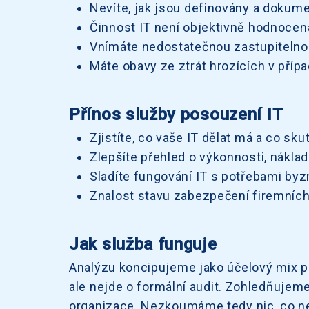
Nevíte, jak jsou definovány a dokume
Činnost IT není objektivně hodnocena
Vnímáte nedostatečnou zastupitelnost
Máte obavy ze ztrát hrozících v pří
Přínos služby posouzení IT
Zjistíte, co vaše IT dělat má a co sku
Zlepšíte přehled o výkonnosti, nákla
Sladíte fungování IT s potřebami byz
Znalost stavu zabezpečení firemních
Jak služba funguje
Analýzu koncipujeme jako účelový mix 
ale nejde o
formální audit
. Zohledňujeme
organizace. Nezkoumáme tedy nic, co n