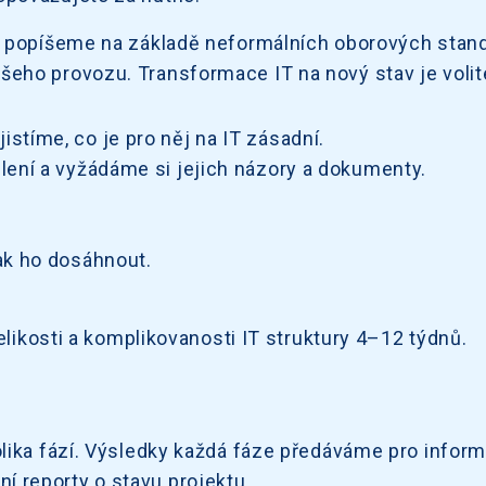
, popíšeme na základě neformálních oborových stand
ho provozu. Transformace IT na nový stav je volitel
tíme, co je pro něj na IT zásadní.
lení a vyžádáme si jejich názory a dokumenty.
ak ho dosáhnout.
elikosti a komplikovanosti IT struktury 4–12 týdnů.
lika fází. Výsledky každá fáze předáváme pro inform
 reporty o stavu projektu.