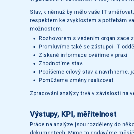
Stav, k němuž by mělo vaše IT směřovat
respektem ke zvyklostem a potřebám vaše
možnostem.
Rozhovorem s vedením organizace zjis
Promluvíme také se zástupci IT oddě
Získané informace ověříme v praxi.
Zhodnotíme stav.
Popíšeme cílový stav a navrhneme, j
Pomůžeme změny realizovat.
Zpracování analýzy trvá v závislosti na v
Výstupy, KPI, měřitelnost
Práce na analýze jsou rozděleny do něko
dokumentech. Mimo to dodáváme měsíční