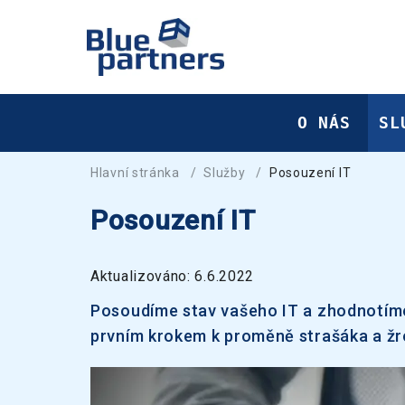
O NÁS
SL
Hlavní stránka
/
Služby
/
Posouzení IT
Posouzení IT
Aktualizováno: 6.6.2022
Posoudíme stav vašeho IT a zhodnotíme j
prvním krokem k proměně strašáka a žro