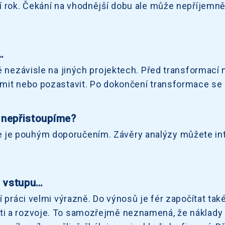
 rok. Čekání na vhodnější dobu ale může nepříjemně z
…
tě nezávisle na jiných projektech. Před transformac
umit nebo pozastavit. Po dokončení transformace s
 nepřistoupíme?
e pouhým doporučením. Závěry analýzy můžete inter
a vstupu…
 práci velmi výrazně. Do výnosů je fér započítat také
ti a rozvoje. To samozřejmě neznamená, že náklady