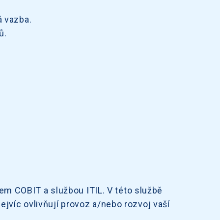
á vazba.
ů.
m COBIT a službou ITIL. V této službě
jvíc ovlivňují provoz a/nebo rozvoj vaší