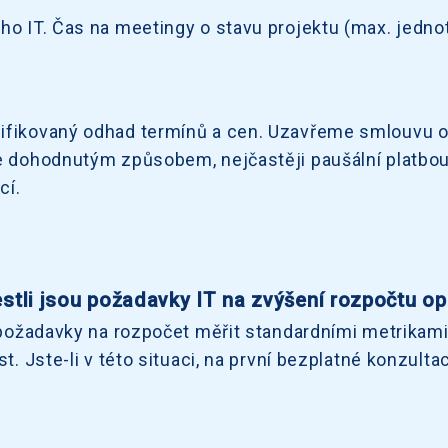
ho IT. Čas na meetingy o stavu projektu (max. jedno
ifikovaný odhad termínů a cen. Uzavřeme smlouvu o d
eme dohodnutým způsobem, nejčastěji paušální platbo
cí.
stli jsou požadavky IT na zvýšení rozpočtu o
 požadavky na rozpočet měřit standardními metrikami. 
st. Jste-li v této situaci, na první bezplatné konzul